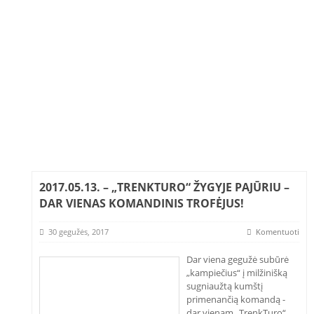
2017.05.13. – „TRENKTURO“ ŽYGYJE PAJŪRIU –
DAR VIENAS KOMANDINIS TROFĖJUS!
30 gegužės, 2017
Komentuoti
Dar viena gegužė subūrė
„kampiečius“ į milžinišką
sugniaužtą kumštį
primenančią komandą -
dar vienam „TrenkTuro“