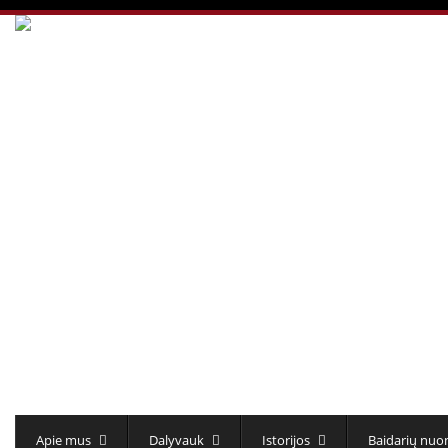
Apie mus
Dalyvauk
Istorijos
Baidarių nu