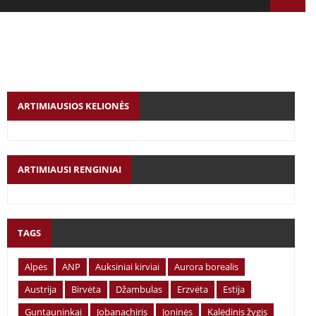
ARTIMIAUSIOS KELIONĖS
ARTIMIAUSI RENGINIAI
TAGS
Alpės
ANP
Auksiniai kirviai
Aurora borealis
Austrija
Birvėta
Džambulas
Erzvėta
Estija
Guntauninkai
Jobanachiris
Joninės
Kalėdinis žygis