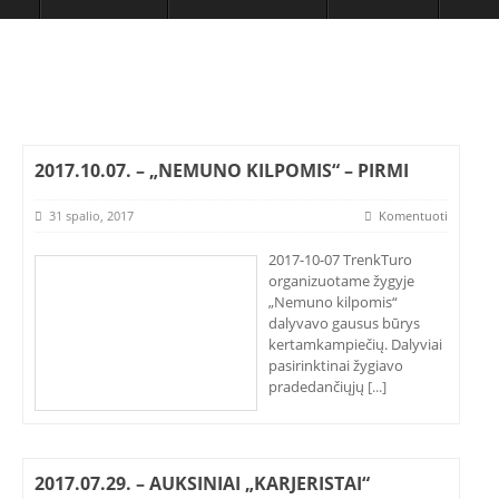
2017.10.07. – „NEMUNO KILPOMIS“ – PIRMI
31 spalio, 2017
Komentuoti
2017-10-07 TrenkTuro
organizuotame žygyje
„Nemuno kilpomis“
dalyvavo gausus būrys
kertamkampiečių. Dalyviai
pasirinktinai žygiavo
pradedančiųjų
[...]
2017.07.29. – AUKSINIAI „KARJERISTAI“