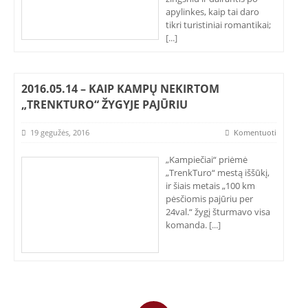
apylinkes, kaip tai daro
tikri turistiniai romantikai;
[...]
2016.05.14 – KAIP KAMPŲ NEKIRTOM
„TRENKTURO“ ŽYGYJE PAJŪRIU
19 gegužės, 2016
Komentuoti
„Kampiečiai“ priėmė
„TrenkTuro“ mestą iššūkį,
ir šiais metais „100 km
pėsčiomis pajūriu per
24val.“ žygį šturmavo visa
komanda.
[...]