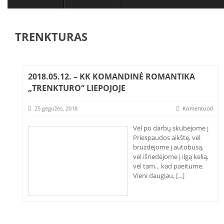
TRENKTURAS
2018.05.12. – KK KOMANDINĖ ROMANTIKA
„TRENKTURO“ LIEPOJOJE
25 gegužės, 2018
Komentuoti
Vėl po darbų skubėjome į
Priespaudos aikštę, vėl
bruzdėjome į autobusą,
vėl išriedėjome į ilgą kelią,
vėl tam... kad paeitume.
Vieni daugiau,
[...]