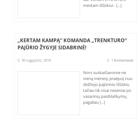
mestam iššūkiui -
[...]
„KERTAM KAMPĄ“ KOMANDA „TRENKTURO“
PAJŪRIO ŽYGYJE SIDABRINĖ!
30 rugpjūčio, 2016
1 Komentaras
Nors suskaičiavome ne
vieną mėnesį, praėjusį nuo
didžiojo pajūrinio iššūkio,
tačiau tik visai neseniai po
vasarinių pasiblaškymų
pagaliau
[...]