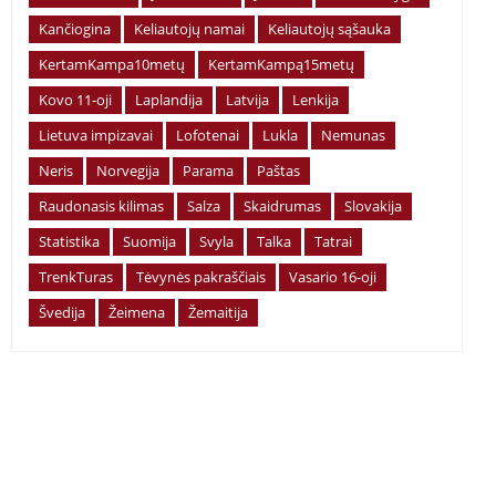
Kančiogina
Keliautojų namai
Keliautojų sąšauka
KertamKampa10metų
KertamKampą15metų
Kovo 11-oji
Laplandija
Latvija
Lenkija
Lietuva impizavai
Lofotenai
Lukla
Nemunas
Neris
Norvegija
Parama
Paštas
Raudonasis kilimas
Salza
Skaidrumas
Slovakija
Statistika
Suomija
Svyla
Talka
Tatrai
TrenkTuras
Tėvynės pakraščiais
Vasario 16-oji
Švedija
Žeimena
Žemaitija