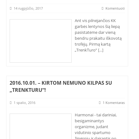
14 rugpjūčio, 2017
Komentuoti
Ant vis pilnėjančios KK
garbės lentynos šią liepą
pasistatėme dar vieną
bendru prakaitu iškovotą
trofėjų. Pirmą kartą
„TrenkTuro“
[...]
2016.10.01. – KIRTOM NEMUNO KILPAS SU
„TRENKTURU“!
1 spalio, 2016
1 Komentaras
Harmonai - tai dariniai,
besigaminantys
organizme, judant
vidutinio spartumo
žingsniu ir dairantis po